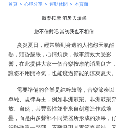
首頁
>
心境分享
>
運動休閒
> 本頁面
鼓樂按摩 消暑去煩躁
您不信對吧 當初我也不相信
炎炎夏日，經常聽到身邊的人抱怨天氣酷
熱，頭昏腦脹，心情煩躁，做事績效大受影
響，在此提供大家一個音樂按摩的消暑良方，
讓您不用開冷氣，也能度過節能的涼爽夏天。
需要準備的音樂是純粹鼓聲，音樂節奏以
單純、規律為主，例如非洲鼓樂。非洲鼓樂奔
放、自然，其豐富性並非來自刻意造作或堆
疊，而是由多聲部不同樂器所形成的效果，仔
細聆聽單一聲部，不難發現其實節奏單純、又