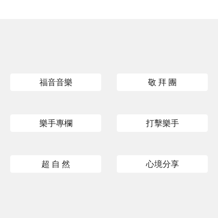
福音音樂
敬 拜 團
樂手專欄
打擊樂手
超 自 然
心境分享