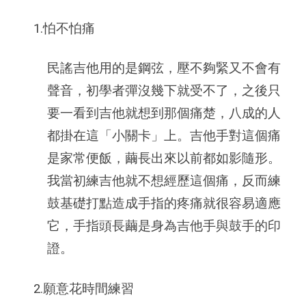
1.怕不怕痛
民謠吉他用的是鋼弦，壓不夠緊又不會有
聲音，初學者彈沒幾下就受不了，之後只
要一看到吉他就想到那個痛楚，八成的人
都掛在這「小關卡」上。吉他手對這個痛
是家常便飯，繭長出來以前都如影隨形。
我當初練吉他就不想經歷這個痛，反而練
鼓基礎打點造成手指的疼痛就很容易適應
它，手指頭長繭是身為吉他手與鼓手的印
證。
2.願意花時間練習