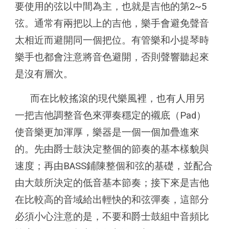
要使用的弦以中間為主，也就是吉他的第2~5
弦。通常有兩把以上的吉他，樂手會避免聲音
太相近而避開同一個把位。有管樂和小提琴時
樂手也都會注意將音色避開，否則聲響聽起來
是沒有層次。
而在比較搖滾的現代樂風裡，也有人用另
一把吉他調整音色來彈奏穩定的襯底（Pad）
使音樂更加渾厚，樂器是一個一個加疊進來
的。先由爵士鼓決定整個的節奏的基本樣貌與
速度；再由BASS鋪陳整個和弦的基礎，並配合
由大鼓所決定的低音基本節奏；接下來是吉他
在比較高的音域給出輕快的和弦彈奏，這部分
必須小心注意的是，不要和爵士鼓組中音頻比