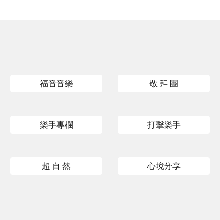
福音音樂
敬 拜 團
樂手專欄
打擊樂手
超 自 然
心境分享