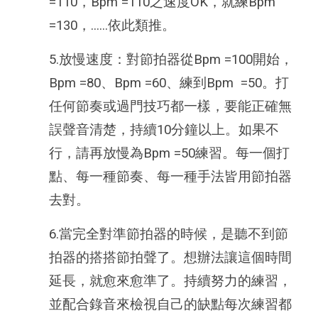
=110，
Bpm
=110之速度OK，就練
Bpm
=130，......依此類推。
5.放慢速度：對節拍器從
Bpm
=100開始，
Bpm
=80、
Bpm
=60、練到
Bpm
=50。打
任何節奏或過門技巧都一樣，要能正確無
誤聲音清楚，持續10分鐘以上。如果不
行，請再放慢為
Bpm
=50練習。每一個打
點、每一種節奏、每一種手法皆用節拍器
去對。
6.當完全對準節拍器的時候，是聽不到節
拍器的搭搭節拍聲了。想辦法讓這個時間
延長，就愈來愈準了。持續努力的練習，
並配合錄音來檢視自己的缺點每次練習都