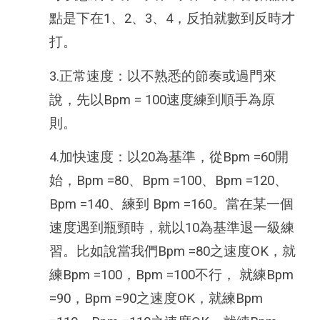
點是下在1、2、3、4，反拍就數到反時才
打。
3.正常速度：以不熟悉的節奏或過門來
說，先以Bpm = 100速度練到順手為原
則。
4.加快速度：以20為基準，從
Bpm
=60開
始，
Bpm
=80、
Bpm
=100、
Bpm
=120、
Bpm
=140、練到
Bpm
=160。當在某一個
速度遇到瓶頸時，就以10為基準退一級練
習。比如說當我們
Bpm
=80之速度OK，就
練
Bpm
=100，
Bpm
=100不行， 就練
Bpm
=90，
Bpm
=90之速度OK，就練
Bpm