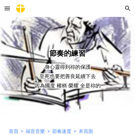
Skip to main content
Skip to navigation
節奏
的
練習
身心靈得到祢的保護
至死也要把善良延續下去
因為國度 權柄 榮耀 全是祢的
首頁
>
福音音樂
>
節奏速度
> 本頁面