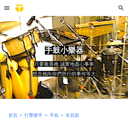
Skip to main content
Skip to navigation
手鼓小樂器
只要敬畏祂 誠實地盡心事奉
想念祂向你們所行的事何等大
首頁
>
打擊樂手
>
手鼓
> 本頁面