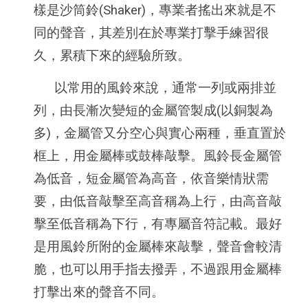
樣是沙筒鈴(Shaker)，專業者搖出來就是不
同的聲音，其差別在於專業打擊手練習很
久，累積下來的經驗所致。
以常用的風鈴來說，通常一列或兩排並
列，由長漸次變短的金屬管製成(以銅製為
多)，金屬管又分空心與實心兩種，垂直置於
框上，用金屬棒或鼓棒敲擊。風鈴長金屬管
為低音，短金屬管為高音，依音樂情狀需
要，由低音敲擊至高音稱為上行，由高音敲
擊至低音稱為下行，有專屬音符記載。最好
是用風鈴所附的金屬棒來敲擊，聲音會較清
脆，也可以用手指去撥弄，不過跟用金屬棒
打擊出來的聲音不同。