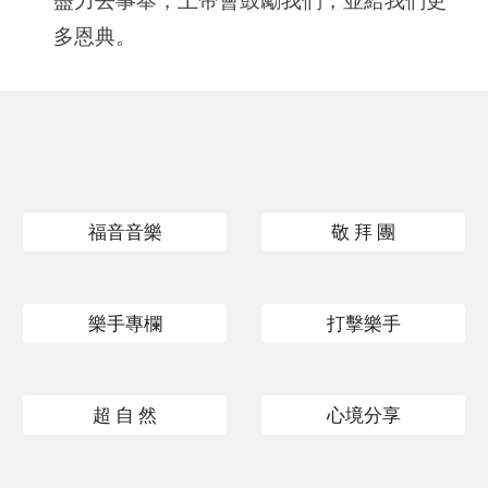
盡力去事奉，上帝會鼓勵我們，並給我們更
多恩典。
福音音樂
敬 拜 團
樂手專欄
打擊樂手
超 自 然
心境分享