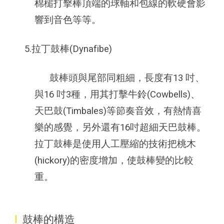
棉槌打擊棒頂端的球軸和包線的軟硬會影
響到音色等等。
5.拉丁鼓棒(Dynafibe)
鼓棒頭與尾部同粗細，長度有13 吋、
與16 吋3種，用其打擊牛鈴(Cowbells)、
天巴鼓(Timbales)等節奏音效，有熱情喜
樂的感覺，另外還有16吋超細天巴鼓棒。
拉丁鼓棒是使用人工壓縮的技術把桃木
(hickory)的密度增加，使鼓棒變的比較
重。
I
鼓棒的構造