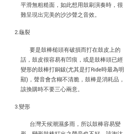
平滑無粗糙面，如此想用鼓刷演奏時，很
難呈現出完美的沙沙聲之音效。
2.龜裂
要是鼓棒槌頭有破損而打在鼓皮上的
話，鼓皮很容易有凹痕，或是鼓棒頭已經
變形的鼓棒打銅鈸(尤其是打Ride時最為明
顯)，聲音會含糊不清脆，鼓棒是消耗品，
該換購時不要三心兩意。
3.
變形
台灣天候潮濕多雨，所以鼓棒容易變