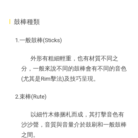
I
鼓棒種類
1.一般鼓棒(Sticks)
外形有粗細輕重，也有材質不同之
分，一般來說不同的鼓棒會有不同的音色
(尤其是Rim擊法)及技巧呈現。
2.束棒(Rute)
以細竹木條捆札而成，其打擊音色有
沙沙聲，音質與音量介於鼓刷和一般鼓棒
之間。