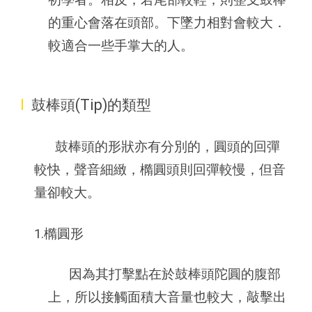
初學者。相反，若尾部較輕，則整支鼓棒
的重心會落在頭部。下墜力相對會較大．
較適合一些手掌大的人。
I
鼓棒頭(Tip)的類型
鼓棒頭的形狀亦有分別的，圓頭的回彈
較快，聲音細緻，橢圓頭則回彈較慢，但音
量卻較大。
1.橢圓形
因為其打擊點在於鼓棒頭陀圓的腹部
上，所以接觸面積大音量也較大，敲擊出