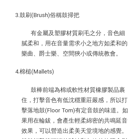
3.鼓刷(Brush)俗稱鼓掃把
有金屬及塑膠材質刷毛之分，音色細
膩柔和，用在音量需求小之地方如柔和的
樂曲、爵士樂、空間狹小或傳統教會。
4.棉槌(Mallets)
鼓棒前端為棉或軟性材質橡膠製品裹
住，打擊音色有低沈穩重莊嚴感，所以打
擊落地鼓(Floor Tom)有定音鼓的味道。如
果用在輪鈸，會產生輕柔綿密的共鳴延音
效果，可以營造出柔美天堂境地的感覺。