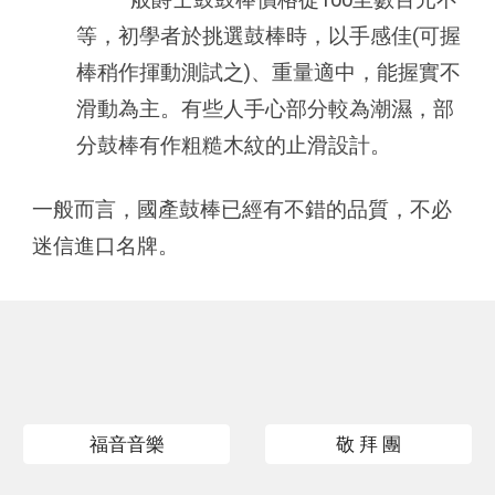
等，初學者於挑選鼓棒時，以手感佳(可握
棒稍作揮動測試之)、重量適中，能握實不
滑動為主。有些人手心部分較為潮濕，部
分鼓棒有作粗糙木紋的止滑設計。
一般而言，國產鼓棒已經有不錯的品質，不必
迷信進口名牌。
福音音樂
敬 拜 團