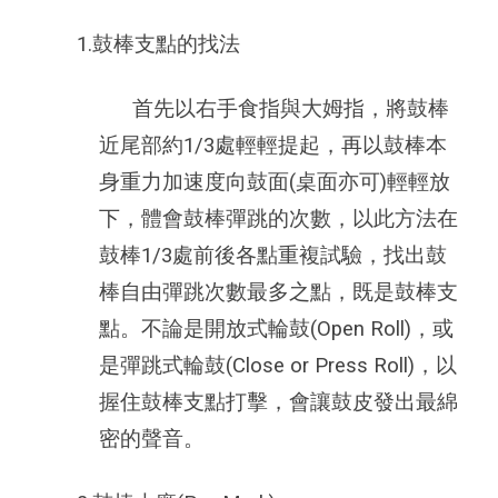
1.鼓棒支點的找法
首先以右手食指與大姆指，將鼓棒
近尾部約1/3處輕輕提起，再以鼓棒本
身重力加速度向鼓面(桌面亦可)輕輕放
下，體會鼓棒彈跳的次數，以此方法在
鼓棒1/3處前後各點重複試驗，找出鼓
棒自由彈跳次數最多之點，既是鼓棒支
點。不論是開放式輪鼓(Open Roll)，或
是彈跳式輪鼓(Close or Press Roll)，以
握住鼓棒支點打擊，會讓鼓皮發出最綿
密的聲音。