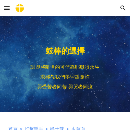
Skip to main content
Skip to navigation
鼓棒的選擇
讓即將離世的可信靠耶穌得永生
求祢教我們學習跟隨祢
與受苦者同苦 與哭者同泣
首頁
>
打擊樂手
>
爵士鼓
> 本頁面