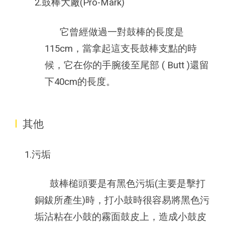
2.鼓棒大廠(Pro-Mark)
它曾經做過一對鼓棒的長度是
115cm，當拿起這支長鼓棒支點的時
候，它在你的手腕後至尾部 ( Butt )還留
下40cm的長度。
I
其他
1.
污垢
鼓棒槌頭要是有黑色污垢(主要是擊打
銅鈸所產生)時，打小鼓時很容易將黑色污
垢沾粘在小鼓的霧面鼓皮上，造成小鼓皮