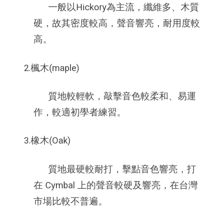
一般以Hickory為主流，纖維多、木質
硬，故其密度較高，聲音響亮，耐用度較
高。
2.楓木(maple)
質地較輕軟，敲擊音色較柔和、易運
作，較適初學者練習。
3.橡木(Oak)
質地最硬較耐打，擊點音色響亮，打
在 Cymbal 上的聲音較硬及響亮，在台灣
市場比較不普遍。