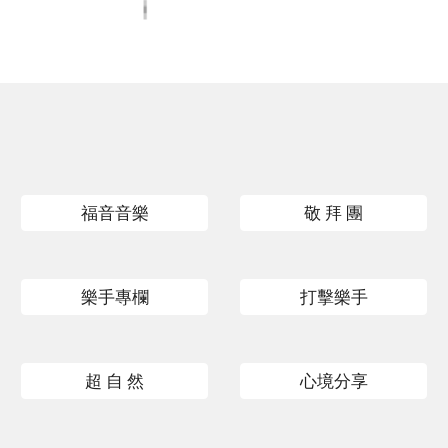
福音音樂
敬 拜 團
樂手專欄
打擊樂手
超 自 然
心境分享