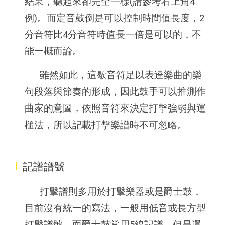
結果，聽起來卻完全一樣(請參考右上角4
例)。而定音鼓倒是可以控制時間值長度，2
分音符比4分音符時值長一倍是可以的，不
能一概而論。
雖然如此，這歇音符足以表達樂曲的樂
句段落與節奏的形成，因此鼓手可以推測作
曲家的意圖，依照音符來決定打擊強弱與運
槌法，所以記載打擊樂譜時不可忽略。
I
記譜譜號
打擊譜則多用於打擊樂器或是爵士鼓，
目前沒有統一的寫法，一般用低音或長方型
打擊譜號，而爵士鼓常用5線記譜，但是還