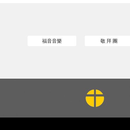
福音音樂
敬 拜 團