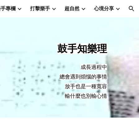
樂手專欄
打擊樂手
超自然
心境分享
ion
鼓手知樂理
成長過程中
總會遇到煩惱的事情
放手也是一種寬容
輸什麼也別輸心情