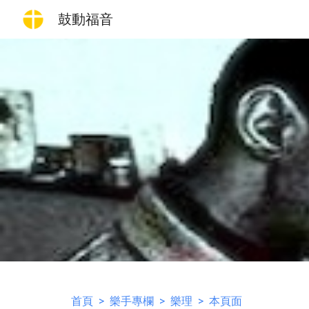
鼓動福音
Sk
首頁
>
樂手專欄
>
樂理
> 本頁面