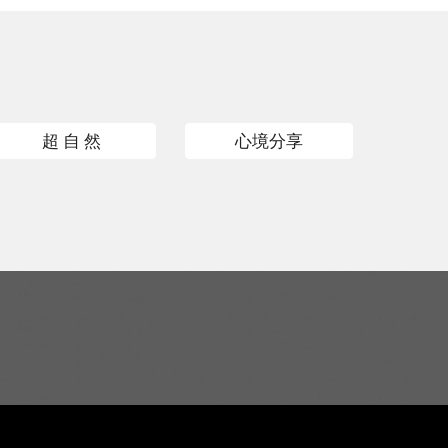
超 自 然
心境分享