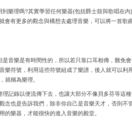
到樂理嗎?其實學習任何樂器(包括爵士鼓與歌唱在內
就會有更多的觀念與構想去處理音樂，可以將一首歌
但是音樂是有時間性的，所以若只靠口耳相傳，難免會
音樂符號，利用這些符號組成了樂譜，後人就可以利
，就稱為樂理。
整理記錄以便流傳下去，也讓大部分不像貝多芬等這種
觀念也是告訴我們，除非你自己是音樂天才，否則不
用的樂器，才能很快的進入音樂的殿堂。