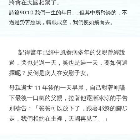
將會在天國相聚了。
詩篇90:10 我們一生的年日......但其中所矜誇的，不
過是勞苦愁煩，轉眼成空，我們便如飛而去。
記得
當
年
已經中風養病多年的父親曾經說
過，哭也是過一天，笑也是過一天，要如何選
擇呢？
反倒是
病人在安慰子女。
母親逝世 11 年後的一天早晨，自己對著剛嚥
下最後一口氣的父親，拉著他逐漸冰涼的手告
別禱告：「爸爸可以放下了，跟著耶穌的腳步
走，我們相約在主裡，天國再見了。」