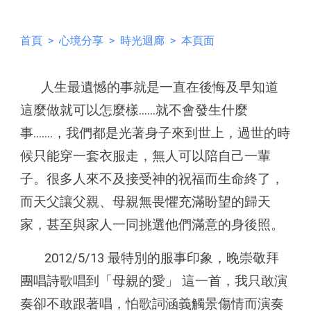
首頁
>
心境分享
>
時光迴廊
> 本頁面
人生最遺憾的事就是
一直在後悔
及
早知道
這麼做就可以怎麼樣......就不會發生什麼
事.......
，我們都是光著身子來到世上，過世的時
候只能穿一套衣服走，無人可以陪自己一輩
子。很多人來不及接受神的祝福而生命終了，
而天父讓父親、母親無畏懼充滿盼望的歸天
家，甚至與家人一同挑選他們滿意的身後照。
2012/5/13 最特別的服事印象，晚崇敬拜
團唱詩歌唱到「母親的愛」 這一首，我只敢演
奏卻不敢跟著唱，怕歌詞涵義觸景傷情而演奏