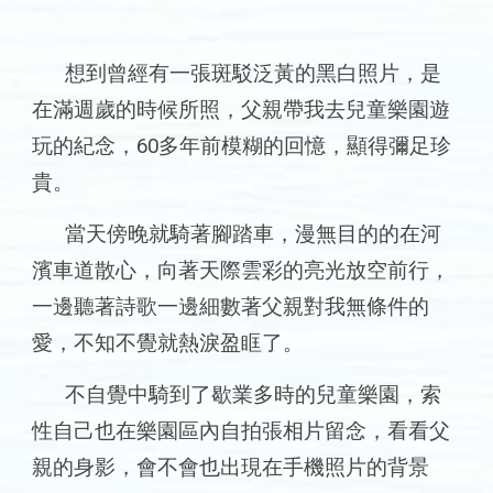
想到曾經有一張斑駁泛黃的黑白照片，是
在滿週歲的時候所照，父親帶我去兒童樂園遊
玩的紀念，
60多
年前模糊的回憶，顯得彌足珍
貴。
當天傍晚就騎著腳踏車，漫無目的的在河
濱車道散心，向著天際雲彩的亮光放空前行，
一邊聽著詩歌一邊細數著父親對我無條件的
愛，不知不覺就熱淚盈眶
了
。
不自覺中騎到了歇業多時的兒童樂園，索
性自己也在樂園區內自拍張相片留念，看看父
親的身影，會不會也出現在手機照片的背景