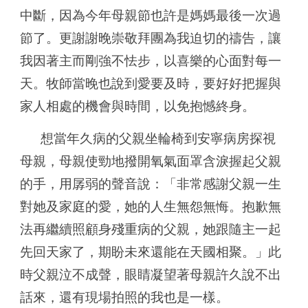
中斷，因為今年母親節也許是媽媽最後一次過
節了。更謝謝晚崇敬拜團為我迫切的禱告，讓
我因著主而剛強不怯步，以喜樂的心面對每一
天。牧師當晚也說到
愛要及時
，要好好把握與
家人相處的機會與時間，以免抱憾終身。
想當年久病的父親坐輪椅到安寧病房探視
母親，母親使勁地撥開氧氣面罩含淚握起父親
的手，用孱弱的聲音說：「非常感謝父親一生
對她及家庭的愛，她的人生無怨無悔。抱歉無
法再繼續照顧身殘重病的父親，她跟隨主一起
先回天家了，期盼未來還能在天國相聚。」此
時父親泣不成聲，眼睛凝望著母親許久說不出
話來，還有現場拍照的我也是一樣。