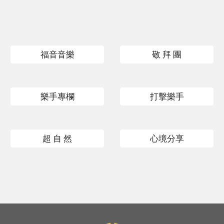
福音音樂
敬 拜 團
樂手專欄
打擊樂手
超 自 然
心境分享