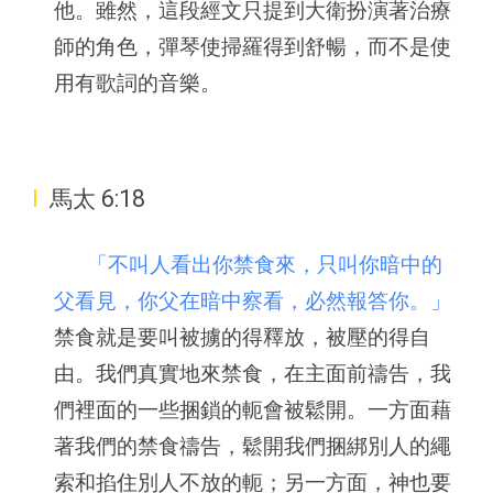
他。雖然，這段經文只提到大衛扮演著治療
師的角色，彈琴使掃羅得到舒暢，而不是使
用有歌詞的音樂。
I
馬太 6:18
「不叫人看出你禁食來，只叫你暗中的
父看見，你父在暗中察看，必然報答你。」
禁食就是要叫被擄的得釋放，被壓的得自
由。我們真實地來禁食，在主面前禱告，我
們裡面的一些捆鎖的軛會被鬆開。一方面藉
著我們的禁食禱告，鬆開我們捆綁別人的繩
索和掐住別人不放的軛；另一方面，神也要