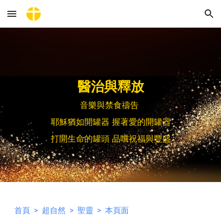
Skip to main content
Skip to navigation
醫治與釋放
音樂與禁食禱告
耶穌猶如開罐器 握著愛的開罐器
打開生命的罐頭 品嚐祝福與豐盛
首頁
>
超自然
>
聖靈
> 本頁面