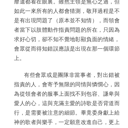
靡遺都看在眼裏
。
雖然主領是無心之過，
但
如此一來所有的人都
會
猜測，敬拜過程是不
是有出現問題了
（
原本並不知情
）
，而領會
者當
下
以肢體動作指責問題的所在，只因為
求好心切，卻不知不覺地
彰顯
負面的情緒，
會眾從而得知錯誤應該是出現在那一
個環節
上。
有些會眾或是團隊非當事
者
，對出錯被
指責的人，會寄予無限的同情與憐憫心，因
為從領會者的服事上面找不到包容、謙卑與
愛人的心，這與充滿主愛的詩歌是否
背
道而
行，是需要被注意的細節。畢竟委身獻上給
神的歌者與樂手，一定願意改進自己，更上