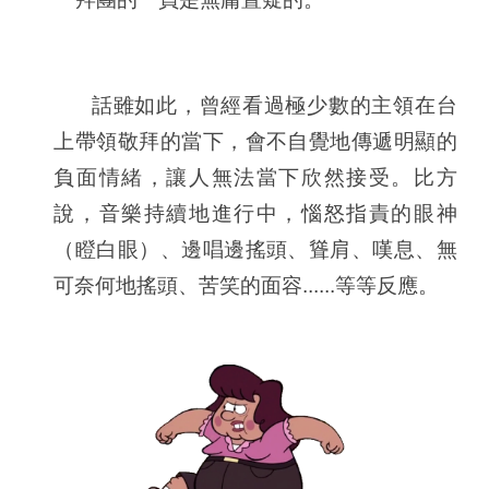
話雖如此，曾經看過極少數的主領在台
上帶領敬拜的當下，會不自覺地傳遞明顯的
負面情緒，讓人無法當下欣然接受。比方
說，音樂持續地進行中，惱怒指責的眼神
（瞪白眼）、邊唱邊搖頭、聳肩、嘆息、無
可奈何地搖頭、苦笑的面容......等等反應。