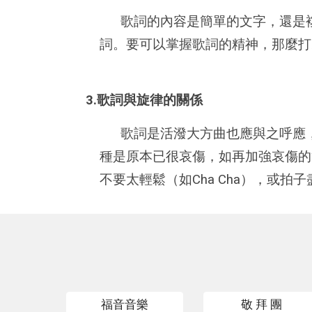
歌詞的內容是簡單的文字，還是
詞。要可以掌握歌詞的精神，那麼打
3.歌詞與旋律的關係
歌詞是活潑大方曲也應與之呼應
種是原本已很哀傷，如再加強哀傷的
不要太輕鬆（如Cha Cha），或拍
福音音樂
敬 拜 團