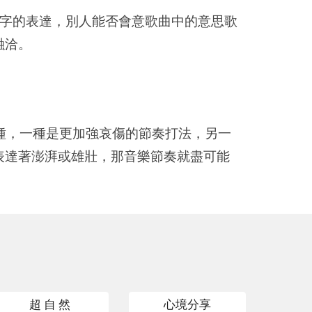
字的表達，別人能否會意歌曲中的意思歌
融洽。
種，一種是更加強哀傷的節奏打法，另一
表達著澎湃或雄壯，那音樂節奏就盡可能
超 自 然
心境分享