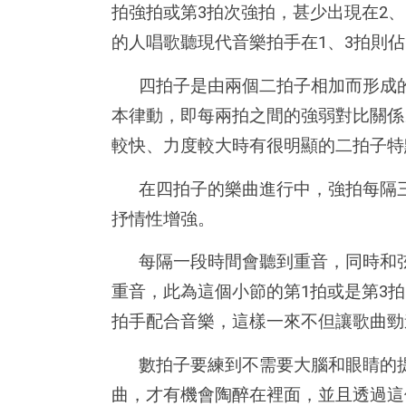
拍強拍或第3拍次強拍，甚少出現在2、
的人唱歌聽現代音樂拍手在1、3拍則
四拍子是由兩個二拍子相加而形成
本律動，即每兩拍之間的強弱對比關係
較快、力度較大時有很明顯的二拍子特
在四拍子的樂曲進行中，強拍每隔
抒情性增強。
每隔一段時間會聽到重音，同時和
重音，此為這個小節的第1拍或是第3
拍手配合音樂，這樣一來不但讓歌曲勁
數拍子要練到不需要大腦和眼睛的
曲，才有機會陶醉在裡面，並且透過