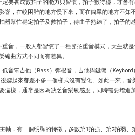
一定要養成數拍子的能力與習慣，拍子數得穩，才會有
影響，在較困難的地方慢下來，而在簡單的地方不知
拍器幫忙穩定拍子及數拍子，待曲子熟練了，拍子的
下重音，一般人都習慣了一種節拍重音模式，天生就是
樂編曲方式不同而有差異。
音電吉他（Bass）彈根音，吉他與鍵盤（Keybo
有詩歌最後聽起來都差不多一個樣式沒有變化。如此一來，
要這樣，通常是因為缺乏音樂敏感度，同時需要增進
為主軸，有一個明顯的特徵，多數第1拍強、第2拍弱、