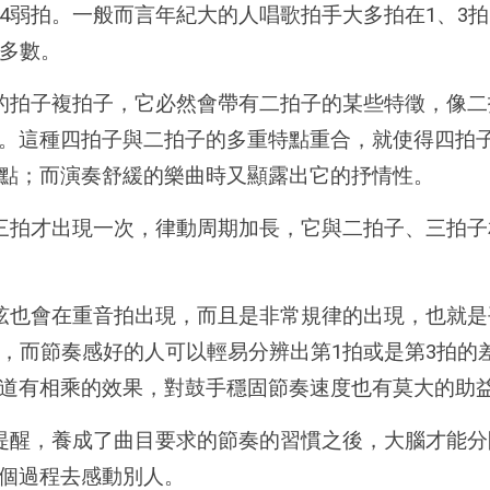
4弱拍。一般而言年紀大的人唱歌拍手大多拍在1、3
佔多數。
的拍子複拍子，它必然會帶有二拍子的某些特徵，像二
。這種四拍子與二拍子的多重特點重合，就使得四拍
點；而演奏舒緩的樂曲時又顯露出它的抒情性。
三拍才出現一次，律動周期加長，它與二拍子、三拍子
弦也會在重音拍出現，而且是非常規律的出現，也就是
拍，而節奏感好的人可以輕易分辨出第1拍或是第3拍的
道有相乘的效果，對鼓手穩固節奏速度也有莫大的助
提醒，養成了曲目要求的節奏的習慣之後，大腦才能分
這個過程去感動別人。