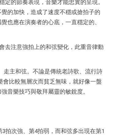
穩定的節奏表現，音樂才能忠實的呈現。
不覺的加快，造成了速度不穩或搶拍子的
感覺也應在演奏者的心底，一直穩定的、
會去注意強拍上的和弦變化，此重音律動
rd）走主和弦。不論是傳統老詩歌、流行詩
音樂會比較無層次而貧乏無味，就好像一盤
加強音樂技巧與敬拜屬靈的敏銳度。
第3拍次強、第4拍弱，而和弦多出現在第1