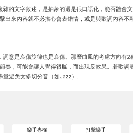
複雜的文字敘述，是抽象的還是很口語化，能否體會文
擊出來內容就不必擔心會表錯情，或是與歌詞內容不
，詞意是哀傷旋律也是哀傷。那麼曲風的考慮方向有2
節奏，可能會讓人覺得很膩，而出現反效果。若歌詞
子盡量避免太多切分音（如Jazz）。
樂手專欄
打擊樂手