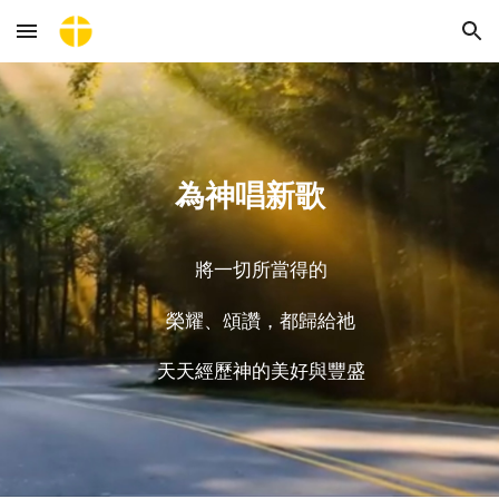
Skip to main content
Skip to navigation
為神唱新歌
將一切所當得的
榮耀、頌讚，都歸給祂
天天經歷神的美好與豐盛