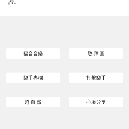
證。
福音音樂
敬 拜 團
樂手專欄
打擊樂手
超 自 然
心境分享