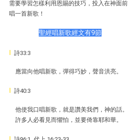
需要學習怎樣利用恩賜的技巧，投入在神面前
唱一首新歌！
聖經唱新歌經文有9節
I
詩33:3
應當向他唱新歌，彈得巧妙，聲音洪亮。
I
詩40:3
他使我口唱新歌，就是讚美我們，神的話。
許多人必看見而懼怕，並要倚靠耶和華。
I
詩96:1
代上 16:23-33