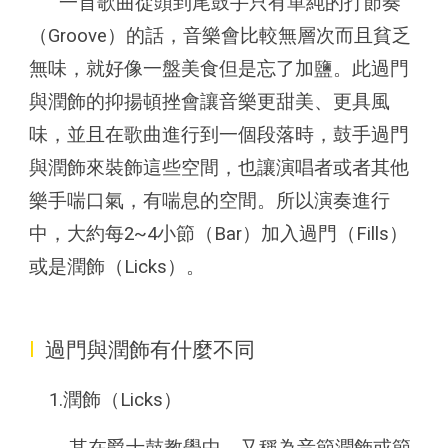
一首歌曲從頭到尾鼓手只有單純的打節奏
（Groove）的話，音樂會比較無層次而且貧乏
無味，就好像一盤美食但是忘了加鹽。此過門
與潤飾的抑揚頓挫會讓音樂更甜美、更具風
味，並且在歌曲進行到一個段落時，鼓手過門
與潤飾來裝飾這些空間，也讓演唱者或者其他
樂手喘口氣，有喘息的空間。所以演奏進行
中，大約每2~4小節（Bar）加入過門（Fills）
或是潤飾（Licks）。
I
過門與潤飾有什麼不同
1.潤飾（Licks）
其在爵士鼓教學中，又稱為音節潤飾或節