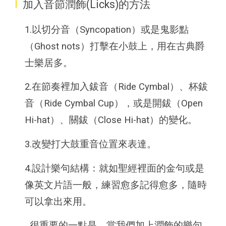
I
加入音節潤飾(Licks)的方法
1.以切分音（Syncopation）或是鬼影點
（Ghost nots）打擊在小鼓上，用在古典爵
士樂居多。
2.在節奏裡加入鈸音（Ride Cymbal）、杯鈸
音（Ride Cymbal Cup），或是開鈸（Open
Hi-hat）、關鈸（Close Hi-hat）的變化。
3.改變打大鼓重音位置來表達。
4.設計樂句結構：就如聖經裡面的金句或是
像英文片語一般，練習愈多記得愈多，隨時
可以拿出來用。
很重要的一點是，當我們加上潤飾的樂句