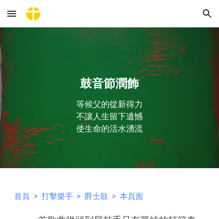
Skip to main content
Skip to navigation
鼓音節潤飾
等候父的從新得力
不讓人生留下遺憾
使生命的活水湧流
首頁
>
打擊樂手
>
爵士鼓
> 本頁面