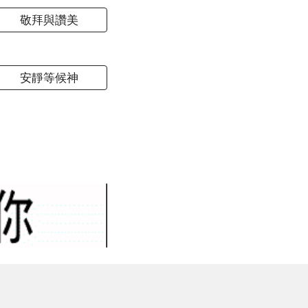
敬拜與讚美
安靜等候神