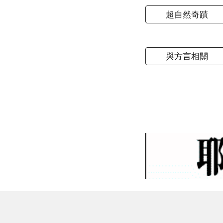
超自然奇蹟
與方言相關