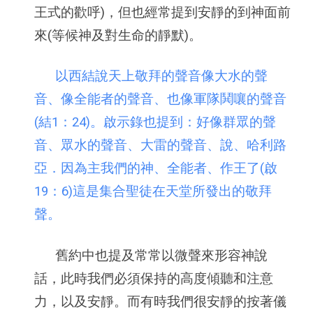
王式的歡呼)，但也經常提到安靜的到神面前
來(等候神及對生命的靜默)。
以西結說天上敬拜的聲音像大水的聲
音、像全能者的聲音、也像軍隊鬨嚷的聲音
(結1：24)。啟示錄也提到：好像群眾的聲
音、眾水的聲音、大雷的聲音、說、哈利路
亞．因為主我們的神、全能者、作王了(啟
19：6)這是集合聖徒在天堂所發出的敬拜
聲。
舊約中也提及常常以微聲來形容神說
話，此時我們必須保持的高度傾聽和注意
力，以及安靜。而有時我們很安靜的按著儀