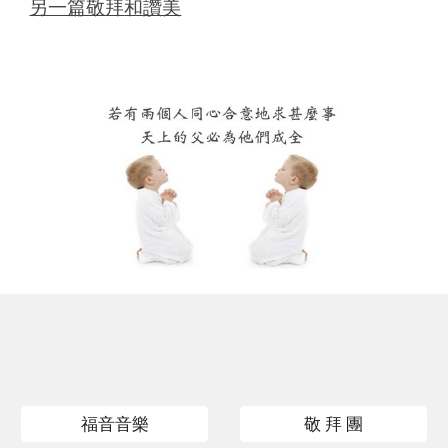
另一篇敬拜
和
讚美
福音音樂
敬 拜 團