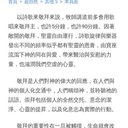
首頁
>
超自然
>
其他 5
> 本頁面
以詩歌來敬拜來說，牧師講道前多會用歌
唱來敬拜主，也許5分鐘，也許90分鐘。因著
敞開的敬拜，聖靈自由運行，詩歌旋律與樂器
發出不同的頻率似乎都有聖靈的恩膏，由寶座
流瀉下神的同在與愛，帶來醫治與安慰的力
量，也滋潤我們空虛的心靈。
敬拜是人們對神的偉大的回應，在人們與
神的個人化交通中，人們稱頌神，並聆聽祂的
話語。崇拜包括個人的全然交托、意念的潔
淨、心靈的提昇，以及化意志為實際的行動。
敬拜的重要性在一旦被觸摸，生命就會改