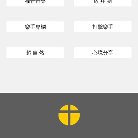
福音音樂
敬 拜 團
樂手專欄
打擊樂手
超 自 然
心境分享