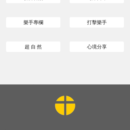
樂手專欄
打擊樂手
超 自 然
心境分享